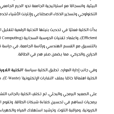
البيئية. وانسجامًا مع استراتيجية الجامعة نحو ‘الحرم الجامع
التكنولوجي وتسخير الذكاء الاصطناعي وإنترنت الأشياء لخدمة 
الحراري والحركي، مما يضمن صفر هدر في الطاقة.
وفي جانب إدارة الموارد، تطبق الكلية سياسة
‘
الكلية اللاور
الكلية اهتمامًا خاصًا بملف ‘النفايات الإلكترونية’ (E-Waste)، حيث وضعت ضوابط صارمة لإعادة تدوير القطع الإلكترونية التالفة بطرق علمية آمنة بيئيًا تمنع تسرب المواد السامة للتربة.
الكربونية، ومراقبة التلوث، وترشيد استهلاك المياه والكهرباء.