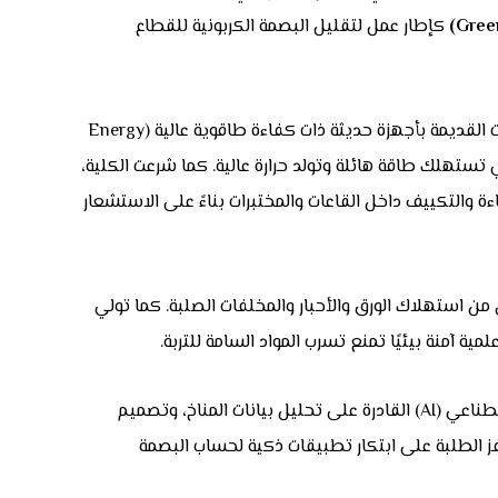
كإطار عمل لتقليل البصمة الكربونية للقطاع
بدأت الكلية فعليًا في تحديث بنيتها التحتية الرقمية لتقليل استهلاك الطاقة، من خلال استبدال الخوادم (Servers) وأجهزة المختبرات القديمة بأجهزة حديثة ذات كفاءة طاقوية عالية (Energy
مر لمراكز البيانات الضخمة التي تستهلك طاقة هائلة وتولد حرارة عالية. كما شرعت الكلية،
 أنظمة استشعار ذكية (Smart Sensors) للتحكم التلقائي في الإضاءة والتكييف داخل القاعات والمختبرات بناءً على الاستشعار
ي من استهلاك الورق والأحبار والمخلفات الصلبة. كما تولي
على الصعيد البرمجي والبحثي، لم تكتفِ الكلية بالجانب التشغيلي، بل وجهت بوصلة البحث العلمي نحو تطوير خوارزميات الذكاء الاصطناعي (AI) القادرة على تحليل بيانات المناخ، وتصميم
يم ‘هاكاثونات’ (Hackathons) ومسابقات برمجية سنوية تحفز الطلبة على ابتكار تطبيقات ذكية لحساب البصمة