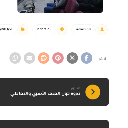
Admin١cm
١٦/١٢/٢٠٢٤
اخبار الكلي
سابق
ندوة حول العنف الأسري والتعاطي