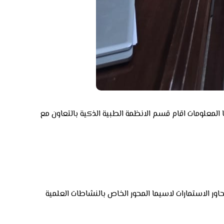
المعلومات اقام قسم الانظمة الطبية الذكية بالتعاون مع
ييم الاداء للعام الدراسي ٢٠٢٣/٢٠٢٤ وتوضيح الية احتساب درجات محاور الاستمارات لاسيما المحور الخاص بالنشاطات العلمية