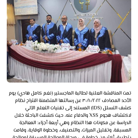
تمت المناقشة العلنية لطالبة الماجستير (نغم كامل هادي) يوم
الأحد المصادف ٣٠/١٠/٢٠٢٢ عن رسالتها المتضمنة اقتراح نظام
كشف التسلل (IDS) المستند إلى تقنيات التعلم الآلي
لاكتشاف هجوم XSS والدفاع عنه، حيث كشفت الباحثة خلال
الدراسة عن مكونات هذا النظام وهي أربعة أجزاء: المعالجة
المسبقة، وتقليل الميزات، والتصنيف، وخطوة الوقاية، وقامت
بتطبيق أكثر من خطوة في مرحلة المعالجة المسبقة لمعالجة