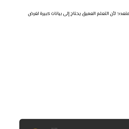
النموذج في تصنيف صور (MRI) سواء في التصنيف الثنائي أو المتعدد؛ لأن التعلم العميق يحتاج إلى بيانات كبيرة لغرض