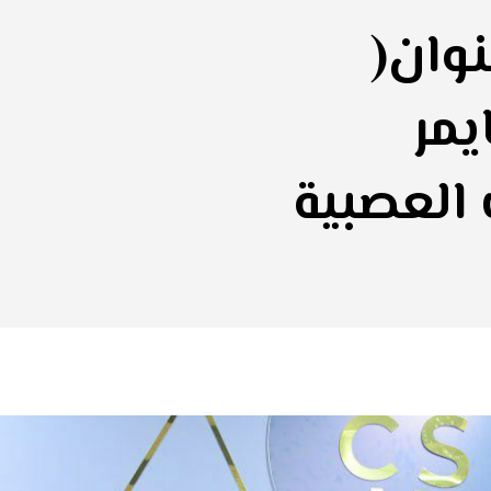
وان(
مر
العصبية