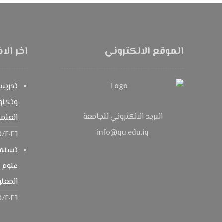
الموقع الالكتروني
اخر الاخ
تدريس
وتكنول
البريد الالكتروني للجامعة
العلمي
info@qu.edu.iq
٥/٢٠٢٦
تستمر
علوم ا
المعلو
٥/٢٠٢٦