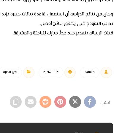
(MRI) وتطبيق (Data Augmentation) لغرض زيادة البيانات .
تدريب النموذج حتى يحقق نتائج أفضل.
قبلت الرسالة بتقدير جيد جداً. مبارك للباحثة والمشرفة.
Admin
٣٠/١٠/٢٠٢٣
اخبار الكلية