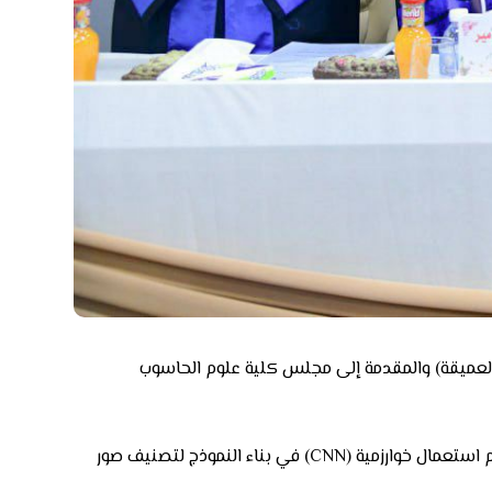
لعميقة) والمقدمة إلى مجلس كلية علوم الحاسوب
قدمت الباحثة في رسالتها نموذجا ذكيا يعتمد على نهج التعلم العميق وله قدرة التشخيص وتحديد مرض الزهايمر بشكل دقيق، وتم استعمال خوارزمية (CNN) في بناء النموذج لتصنيف صور